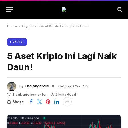
Home
-
Crypto
-
5 Aset Kripto Ini Lagi Naik Daun!
CRYPTO
5 Aset Kripto Ini Lagi Naik
Daun!
By
Tifa Anggraini
23-08-2025 - 13.15
Tidak ada komentar
3 Mins Read
Share