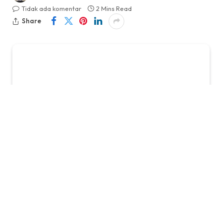
Tidak ada komentar
2 Mins Read
Share
KabarTifa-
Inflasi meroket, dolar melemah, dan
pasar Amerika di ambang "reset" terbesar sepanjang