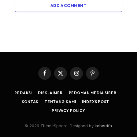
ADD A COMMENT
Facebook
X
Instagram
Pinterest
(Twitter)
REDAKSI
DISKLAIMER
PEDOMAN MEDIA SIBER
KONTAK
TENTANG KAMI
INDEXS POST
PRIVACY POLICY
© 2026 ThemeSphere. Designed by
kabartifa
.