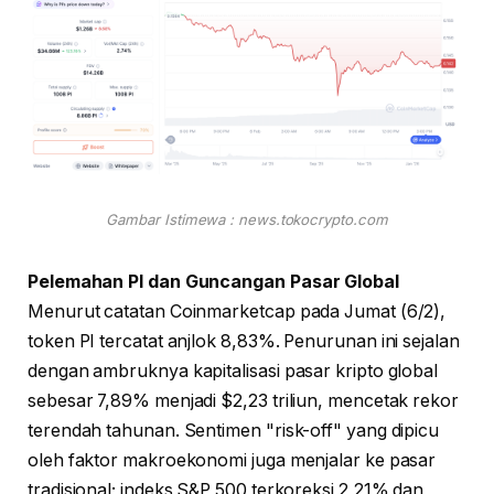
Gambar Istimewa : news.tokocrypto.com
Pelemahan PI dan Guncangan Pasar Global
Menurut catatan Coinmarketcap pada Jumat (6/2),
token PI tercatat anjlok 8,83%. Penurunan ini sejalan
dengan ambruknya kapitalisasi pasar kripto global
sebesar 7,89% menjadi $2,23 triliun, mencetak rekor
terendah tahunan. Sentimen "risk-off" yang dipicu
oleh faktor makroekonomi juga menjalar ke pasar
tradisional; indeks S&P 500 terkoreksi 2,21% dan