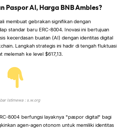
an Paspor AI, Harga BNB Ambles?
li membuat gebrakan signifikan dengan
standar baru ERC-8004. Inovasi ini bertujuan
 kecerdasan buatan (AI) dengan identitas digital
chain. Langkah strategis ini hadir di tengah fluktuasi
at melemah ke level $617,13.
ar Istimewa : s.w.org
C-8004 berfungsi layaknya "paspor digital" bagi
kinkan agen-agen otonom untuk memiliki identitas