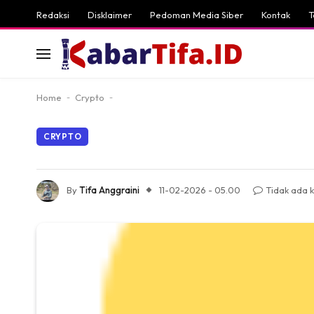
Redaksi
Disklaimer
Pedoman Media Siber
Kontak
T
Home
-
Crypto
-
CRYPTO
By
Tifa Anggraini
11-02-2026 - 05.00
Tidak ada 