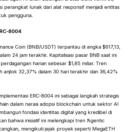
perangkat lunak dari alat responsif menjadi entitas
ntuk pengguna.
ERC-8004
inance Coin (BNB/USDT) terpantau di angka $617,13,
m 24 jam terakhir. Kapitalisasi pasar BNB saat ini
perdagangan harian sebesar $1,85 miliar. Tren
h anjlok 32,37% dalam 30 hari terakhir dan 36,42%
implementasi ERC-8004 ini sebagai langkah strategis
hain dalam narasi adopsi blockchain untuk sektor AI
ngun fondasi identitas digital yang kredibel di
n bahwa inisiatif ini melengkapi tren ‘Agentic
cangkan, mengikuti jejak proyek seperti MegaETH