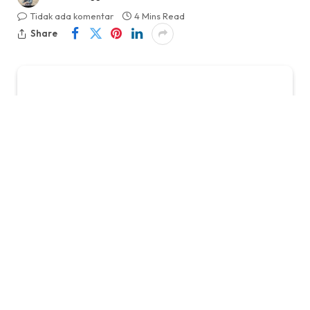
Tidak ada komentar
4 Mins Read
Share
KabarTifa-
Dunia ponsel pintar kembali dihebohkan
dengan kehadiran perangkat baru di segmen
entry-