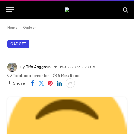
Home
-
Gadget
-
GADGET
By
Tifa Anggraini
15-02-2026 - 20.06
Tidak ada komentar
5 Mins Read
Share