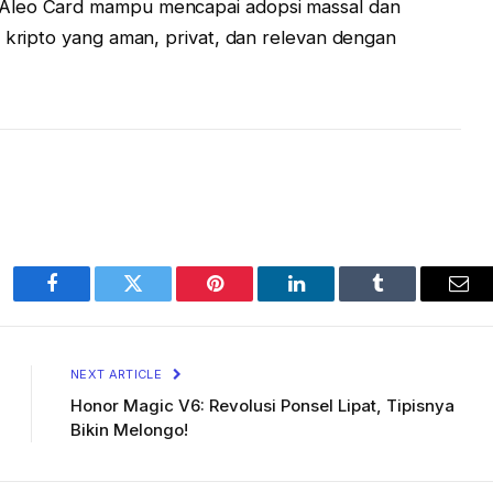
 Aleo Card mampu mencapai adopsi massal dan
i kripto yang aman, privat, dan relevan dengan
Facebook
Twitter
Pinterest
LinkedIn
Tumblr
Ema
NEXT ARTICLE
Honor Magic V6: Revolusi Ponsel Lipat, Tipisnya
Bikin Melongo!