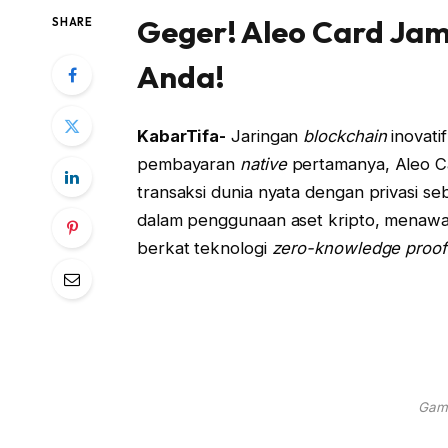
Geger! Aleo Card Jami
SHARE
Anda!
KabarTifa-
Jaringan
blockchain
inovati
pembayaran
native
pertamanya, Aleo C
transaksi dunia nyata dengan privasi se
dalam penggunaan aset kripto, menawar
berkat teknologi
zero-knowledge proof
Gamb