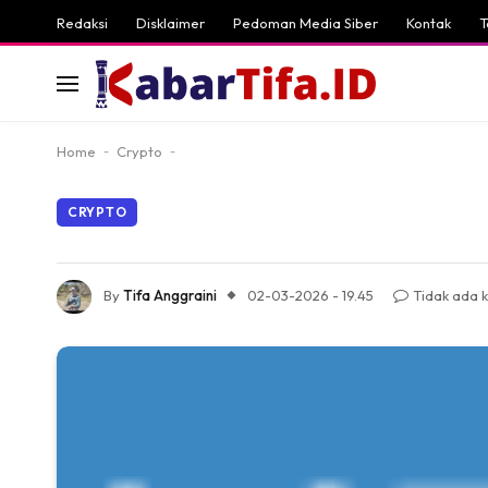
Redaksi
Disklaimer
Pedoman Media Siber
Kontak
T
Home
-
Crypto
-
CRYPTO
By
Tifa Anggraini
02-03-2026 - 19.45
Tidak ada 