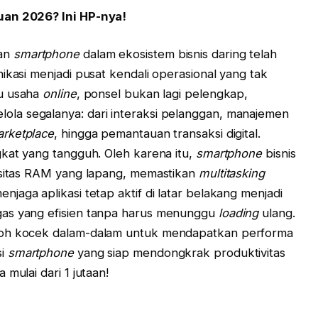
uan 2026? Ini HP-nya!
ran
smartphone
dalam ekosistem bisnis daring telah
ikasi menjadi pusat kendali operasional yang tak
u usaha
online
, ponsel bukan lagi pelengkap,
ola segalanya: dari interaksi pelanggan, manajemen
rketplace
, hingga pemantauan transaksi digital.
gkat yang tangguh. Oleh karena itu,
smartphone
bisnis
pasitas RAM yang lapang, memastikan
multitasking
jaga aplikasi tetap aktif di latar belakang menjadi
gas yang efisien tanpa harus menunggu
loading
ulang.
goh kocek dalam-dalam untuk mendapatkan performa
si
smartphone
yang siap mendongkrak produktivitas
mulai dari 1 jutaan!