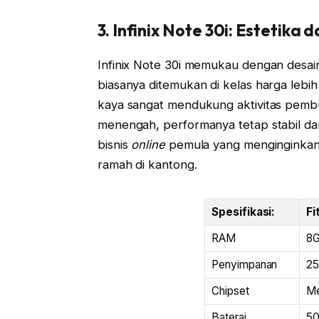
3. Infinix Note 30i: Estetik
Infinix Note 30i memukau dengan desa
biasanya ditemukan di kelas harga lebih
kaya sangat mendukung aktivitas pem
menengah, performanya tetap stabil dan 
bisnis
online
pemula yang menginginkan
ramah di kantong.
Spesifikasi:
Fi
RAM
8
Penyimpanan
2
Chipset
Me
Baterai
50