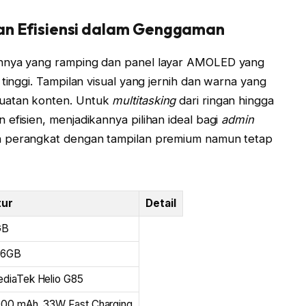
a dan Efisiensi dalam Genggaman
innya yang ramping dan panel layar AMOLED yang
 tinggi. Tampilan visual yang jernih dan warna yang
buatan konten. Untuk
multitasking
dari ringan hingga
efisien, menjadikannya pilihan ideal bagi
admin
 perangkat dengan tampilan premium namun tetap
tur
Detail
GB
56GB
diaTek Helio G85
00 mAh, 33W Fast Charging