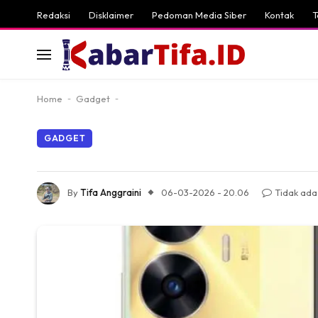
Redaksi
Disklaimer
Pedoman Media Siber
Kontak
T
Home
-
Gadget
-
GADGET
By
Tifa Anggraini
06-03-2026 - 20.06
Tidak ada