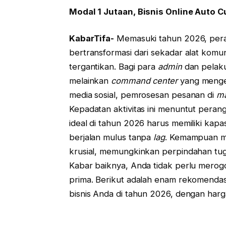
Modal 1 Jutaan, Bisnis Online Auto C
KabarTifa-
Memasuki tahun 2026, pe
bertransformasi dari sekadar alat komun
tergantikan. Bagi para
admin
dan pelak
melainkan
command center
yang mengel
media sosial, pemrosesan pesanan di
ma
Kepadatan aktivitas ini menuntut peran
ideal di tahun 2026 harus memiliki ka
berjalan mulus tanpa
lag
. Kemampuan men
krusial, memungkinkan perpindahan tu
Kabar baiknya, Anda tidak perlu mero
prima. Berikut adalah enam rekomenda
bisnis Anda di tahun 2026, dengan harga 