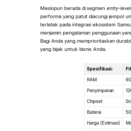
Meskipun berada di segmen
entry-level
performa yang patut diacungi jempol u
terletak pada integrasi ekosistem Sams
menjamin pengalaman penggunaan yan
Bagi Anda yang memprioritaskan durabil
yang bijak untuk bisnis Anda.
Spesifikasi:
Fi
RAM
6
Penyimpanan
1
Chipset
Sn
Baterai
50
Harga (Estimasi)
Mu