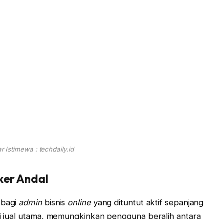
 Istimewa : techdaily.id
ker Andal
 bagi
admin
bisnis
online
yang dituntut aktif sepanjang
lai jual utama, memungkinkan pengguna beralih antara