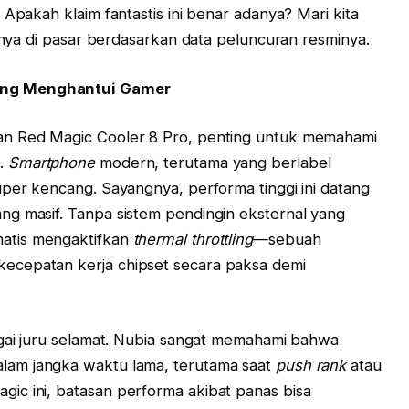
 Apakah klaim fantastis ini benar adanya? Mari kita
sinya di pasar berdasarkan data peluncuran resminya.
ang Menghantui Gamer
an Red Magic Cooler 8 Pro, penting untuk memahami
a.
Smartphone
modern, terutama yang berlabel
super kencang. Sayangnya, performa tinggi ini datang
ng masif. Tanpa sistem pendingin eksternal yang
atis mengaktifkan
thermal throttling
—sebuah
ecepatan kerja chipset secara paksa demi
agai juru selamat. Nubia sangat memahami bahwa
lam jangka waktu lama, terutama saat
push rank
atau
ic ini, batasan performa akibat panas bisa