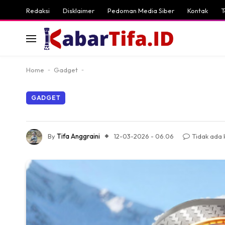
Redaksi
Disklaimer
Pedoman Media Siber
Kontak
T
Home
-
Gadget
-
GADGET
By
Tifa Anggraini
12-03-2026 - 06.06
Tidak ada