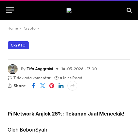
Home
-
Crypto
-
CRYPTO
By
Tifa Anggraini
14-03-2026 - 13.00
Tidak ada komentar
4 Mins Read
Share
Pi Network Anjlok 26%: Tekanan Jual Mencekik!
Oleh BobonSyah