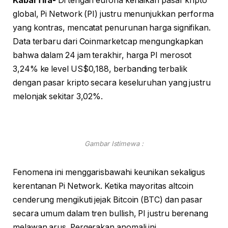
KabarTifa-
Di tengah euforia kenaikan pasar kripto
global, Pi Network (PI) justru menunjukkan performa
yang kontras, mencatat penurunan harga signifikan.
Data terbaru dari Coinmarketcap mengungkapkan
bahwa dalam 24 jam terakhir, harga PI merosot
3,24% ke level US$0,188, berbanding terbalik
dengan pasar kripto secara keseluruhan yang justru
melonjak sekitar 3,02%.
Gambar Istimewa :
Fenomena ini menggarisbawahi keunikan sekaligus
kerentanan Pi Network. Ketika mayoritas altcoin
cenderung mengikuti jejak Bitcoin (BTC) dan pasar
secara umum dalam tren bullish, PI justru berenang
melawan arus. Pergerakan anomali ini