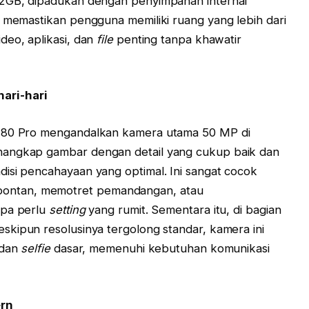
12GB, dipadukan dengan penyimpanan internal
i memastikan pengguna memiliki ruang yang lebih dari
deo, aplikasi, dan
file
penting tanpa khawatir
ari-hari
y 80 Pro mengandalkan kamera utama 50 MP di
nangkap gambar dengan detail yang cukup baik dan
isi pencahayaan yang optimal. Ini sangat cocok
ontan, memotret pemandangan, atau
npa perlu
setting
yang rumit. Sementara itu, di bagian
kipun resolusinya tergolong standar, kamera ini
 dan
selfie
dasar, memenuhi kebutuhan komunikasi
ern