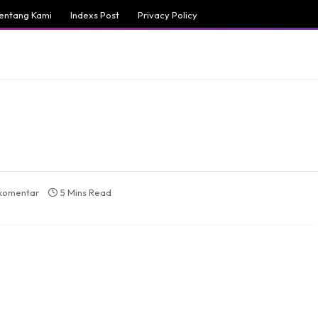
entang Kami
Indexs Post
Privacy Policy
 komentar
5 Mins Read