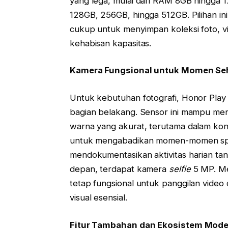
yang lega, mulai dari RAM 8GB hingga 
128GB, 256GB, hingga 512GB. Pilihan in
cukup untuk menyimpan koleksi foto, vi
kehabisan kapasitas.
Kamera Fungsional untuk Momen Seh
Untuk kebutuhan fotografi, Honor Pla
bagian belakang. Sensor ini mampu me
warna yang akurat, terutama dalam kond
untuk mengabadikan momen-momen sp
mendokumentasikan aktivitas harian ta
depan, terdapat kamera
selfie
5 MP. Mes
tetap fungsional untuk panggilan video
visual esensial.
Fitur Tambahan dan Ekosistem Mod