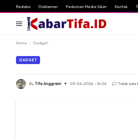
Redaksi
Disklaimer
Pedoman Media Siber
Kontak
T
Home
-
Gadget
-
GADGET
By
Tifa Anggraini
03-04-2026 - 14.06
Tidak ada