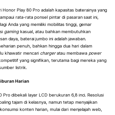
ri Honor Play 80 Pro adalah kapasitas baterainya yang
mpaui rata-rata ponsel pintar di pasaran saat ini,
gi Anda yang memiliki mobilitas tinggi, gemar
si
gaming
kasual, atau bahkan membutuhkan
an daya, baterai jumbo ini adalah jawaban.
eharian penuh, bahkan hingga dua hari dalam
lu khawatir mencari
charger
atau membawa
power
ompetitif yang signifikan, terutama bagi mereka yang
umber listrik.
Hiburan Harian
Pro dibekali layar LCD berukuran 6,8 inci. Resolusi
aling tajam di kelasnya, namun tetap menyajikan
konsumsi konten harian, mulai dari menjelajah web,