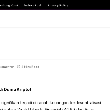
entang Kami
Indexs Post
Privacy Policy
 komentar
4 Mins Read
i Dunia Kripto!
gnifikan terjadi di ranah keuangan terdesentralisasi
 antara World Liberty Financial (WLFI) dan Aster