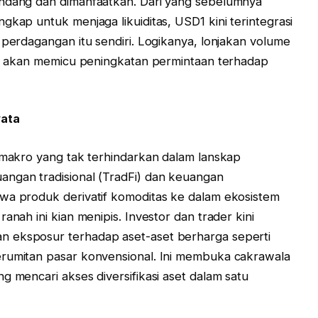
andang dan dimanfaatkan. Dari yang sebelumnya
gkap untuk menjaga likuiditas, USD1 kini terintegrasi
 perdagangan itu sendiri. Logikanya, lonjakan volume
ung akan memicu peningkatan permintaan terhadap
yata
n makro yang tak terhindarkan dalam lanskap
angan tradisional (TradFi) dan keuangan
awa produk derivatif komoditas ke dalam ekosistem
anah ini kian menipis. Investor dan trader kini
n eksposur terhadap aset-aset berharga seperti
erumitan pasar konvensional. Ini membuka cakrawala
g mencari akses diversifikasi aset dalam satu