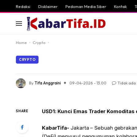
Redaksi
Disklaimer
Pedoman Media Siber
Kontak
T
Home
-
Crypto
-
CRYPTO
By
Tifa Anggraini
09-04-2026 - 13.00
Tidak ada
USD1: Kunci Emas Trader Komoditas d
SHARE
KabarTifa-
Jakarta – Sebuah gebrakan si
(DeFi) menyusul pengumuman kolaborasi