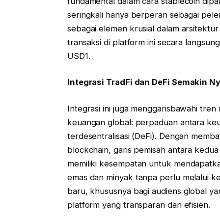
fundamental dalam cara stablecoin dip
seringkali hanya berperan sebagai pelen
sebagai elemen krusial dalam arsitektur
transaksi di platform ini secara langs
USD1.
Integrasi TradFi dan DeFi Semakin N
Integrasi ini juga menggarisbawahi tre
keuangan global: perpaduan antara keu
terdesentralisasi (DeFi). Dengan memb
blockchain, garis pemisah antara kedua r
memiliki kesempatan untuk mendapatka
emas dan minyak tanpa perlu melalui k
baru, khususnya bagi audiens global yan
platform yang transparan dan efisien.