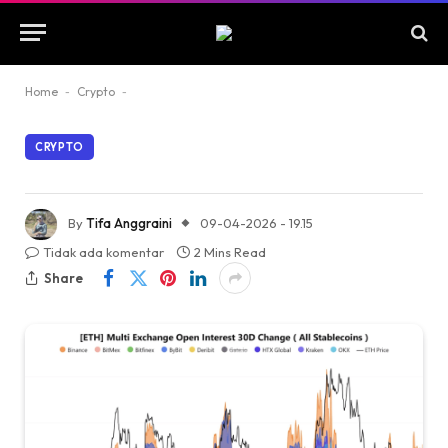
Home
-
Crypto
-
CRYPTO
By
Tifa Anggraini
09-04-2026 - 19.15
Tidak ada komentar
2 Mins Read
Share