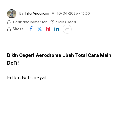
By
Tifa Anggraini
10-04-2026 - 13.30
Tidak ada komentar
3 Mins Read
Share
Bikin Geger! Aerodrome Ubah Total Cara Main
DeFi!
Editor: BobonSyah
Gambar Istimewa :
KabarTifa-
Protokol decentralized exchange (DEX)
terkemuka, Aerodrome Finance, mengguncang jagat