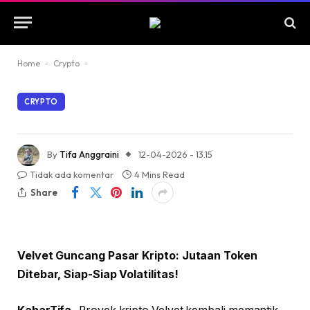
Home
-
Crypto
-
CRYPTO
By
Tifa Anggraini
12-04-2026 - 13.15
Tidak ada komentar
4 Mins Read
Share
Velvet Guncang Pasar Kripto: Jutaan Token
Ditebar, Siap-Siap Volatilitas!