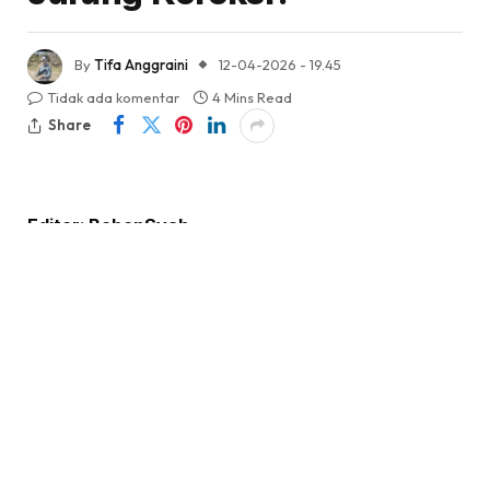
By
Tifa Anggraini
12-04-2026 - 19.45
Tidak ada komentar
4 Mins Read
Share
Editor: BobonSyah
KabarTifa-
Harga Zcash (ZEC) telah mencuri
perhatian pasar kripto dengan lonjakan dramatis
hingga 60% dalam sepekan terakhir, menjadikannya
salah satu aset kripto berkapitalisasi besar dengan
performa terbaik. Namun, di balik euforia kenaikan
ini, sejumlah indikator teknikal dan derivatif justru
membunyikan alarm, menyiratkan potensi koreksi
tajam setelah reli yang sangat parabolik. Pasar kini