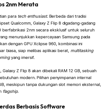
nos 2nm Merata
atian para
tech enthusiast
. Berbeda dari tradisi
set Qualcomm, Galaxy Z Flip 8 digadang-gadang
erfabrikasi 2nm secara eksklusif untuk seluruh
ni yang menunjukkan kepercayaan Samsung pada
kan dengan GPU Xclipse 960, kombinasi ini
r biasa, siap melibas aplikasi berat,
multitasking
aming
yang imersif.
 Galaxy Z Flip 8 akan dibekali RAM 12 GB, sebuah
kebutuhan modern. Pilihan penyimpanan internal
 GB, meskipun tanpa dukungan slot memori eksternal,
en
flagship
.
rdas Berbasis Software