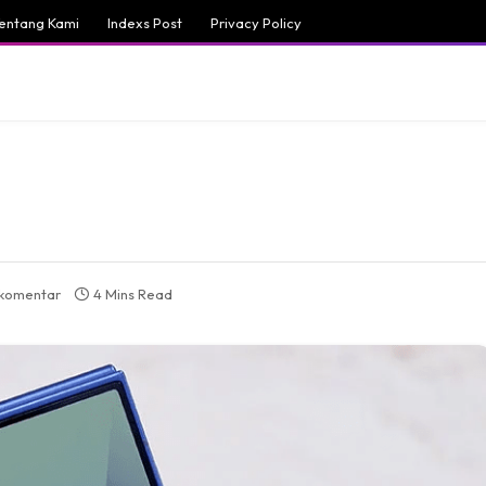
entang Kami
Indexs Post
Privacy Policy
 komentar
4 Mins Read