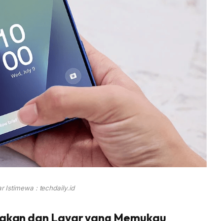
 Istimewa : techdaily.id
rnakan dan Layar yang Memukau