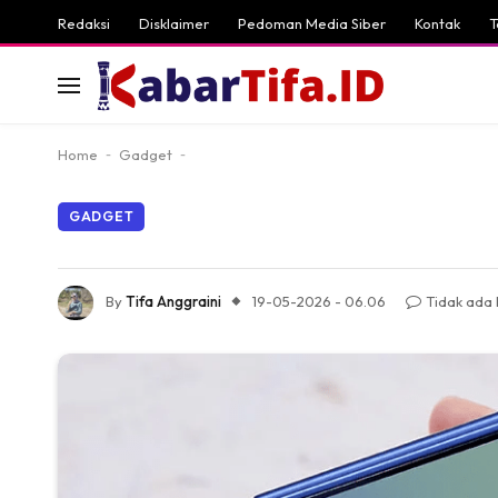
Redaksi
Disklaimer
Pedoman Media Siber
Kontak
T
Home
-
Gadget
-
GADGET
By
Tifa Anggraini
19-05-2026 - 06.06
Tidak ada