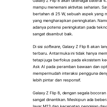
Galaxy Z Flip 8 akan ditenagai baterai 
mampu menemani aktivitas seharian. Sa
bertahan di 25 W, sebuah aspek yang m
yang mengharapkan peningkatan. Namu
adanya potensi peningkatan pada teknol
sangat disambut baik.
Di sisi
software
, Galaxy Z Flip 8 akan l
terbaru. Antarmuka ini tidak hanya me
tetapi juga berfokus pada ekosistem kece
Ask AI pada peramban bawaan dan optim
mempermudah interaksi pengguna denga
lebih pintar dan responsif.
Galaxy Z Flip 8, dengan segala bocora
sangat dinantikan. Meskipun ada beber
layar M13 dan kecepatan pengisian da