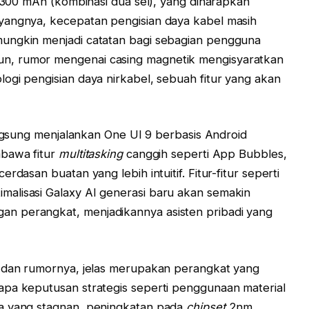
4.300 mAh (kombinasi dua sel), yang diharapkan
yangnya, kecepatan pengisian daya kabel masih
ungkin menjadi catatan bagi sebagian pengguna
n, rumor mengenai casing magnetik mengisyaratkan
ogi pengisian daya nirkabel, sebuah fitur yang akan
angsung menjalankan One UI 9 berbasis Android
mbawa fitur
multitasking
canggih seperti App Bubbles,
rdasan buatan yang lebih intuitif. Fitur-fitur seperti
alisasi Galaxy AI generasi baru akan semakin
n perangkat, menjadikannya asisten pribadi yang
n dan rumornya, jelas merupakan perangkat yang
apa keputusan strategis seperti penggunaan material
ya yang stagnan, peningkatan pada
chipset
2nm