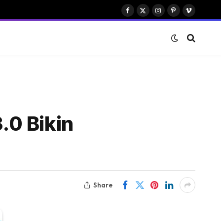
Facebook
X
Instagram
Pinterest
Vimeo
(Twitter)
.0 Bikin
Share