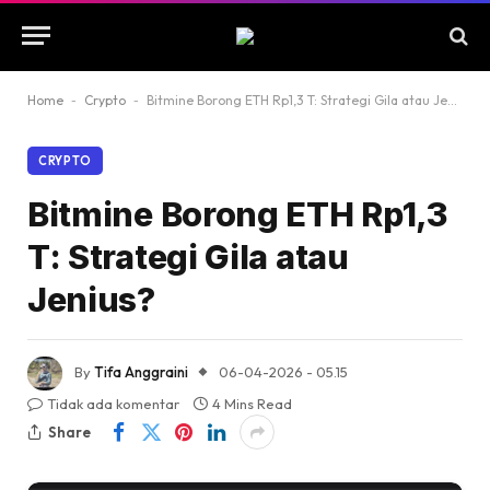
Home
-
Crypto
-
Bitmine Borong ETH Rp1,3 T: Strategi Gila atau Jenius?
CRYPTO
Bitmine Borong ETH Rp1,3
T: Strategi Gila atau
Jenius?
By
Tifa Anggraini
06-04-2026 - 05.15
Tidak ada komentar
4 Mins Read
Share