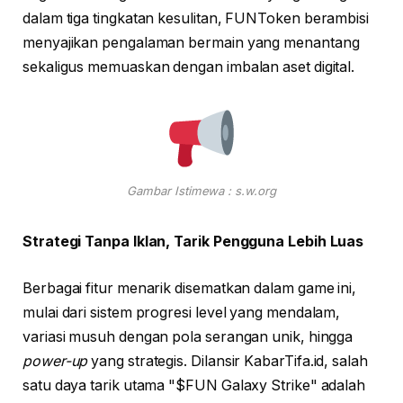
dalam tiga tingkatan kesulitan, FUNToken berambisi
menyajikan pengalaman bermain yang menantang
sekaligus memuaskan dengan imbalan aset digital.
Gambar Istimewa : s.w.org
Strategi Tanpa Iklan, Tarik Pengguna Lebih Luas
Berbagai fitur menarik disematkan dalam game ini,
mulai dari sistem progresi level yang mendalam,
variasi musuh dengan pola serangan unik, hingga
power-up
yang strategis. Dilansir KabarTifa.id, salah
satu daya tarik utama "$FUN Galaxy Strike" adalah