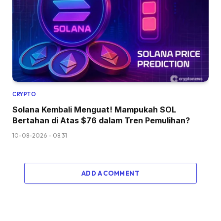
CRYPTO
Solana Kembali Menguat! Mampukah SOL
Bertahan di Atas $76 dalam Tren Pemulihan?
10-08-2026 - 08.31
ADD A COMMENT