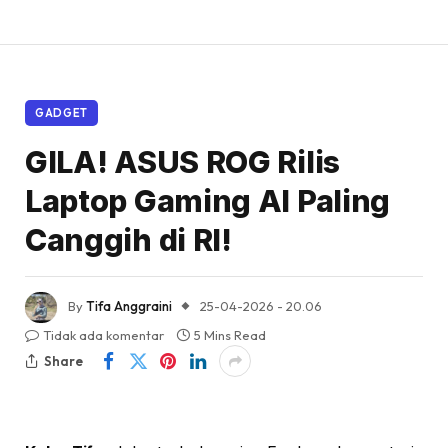
GADGET
GILA! ASUS ROG Rilis
Laptop Gaming AI Paling
Canggih di RI!
By
Tifa Anggraini
25-04-2026 - 20.06
Tidak ada komentar
5 Mins Read
Share