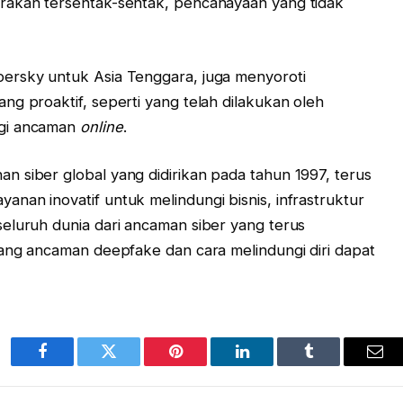
rakan tersentak-sentak, pencahayaan yang tidak
ersky untuk Asia Tenggara, juga menyoroti
ng proaktif, seperti yang telah dilakukan oleh
ngi ancaman
online
.
 siber global yang didirikan pada tahun 1997, terus
nan inovatif untuk melindungi bisnis, infrastruktur
eluruh dunia dari ancaman siber yang terus
tang ancaman deepfake dan cara melindungi diri dapat
Facebook
Twitter
Pinterest
LinkedIn
Tumblr
Ema