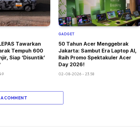
GADGET
k LEPAS Tawarkan
50 Tahun Acer Menggebrak
arak Tempuh 600
Jakarta: Sambut Era Laptop AI,
jir, Siap ‘Disuntik’
Raih Promo Spektakuler Acer
?
Day 2026!
49
02-08-2026 - 23.58
 A COMMENT