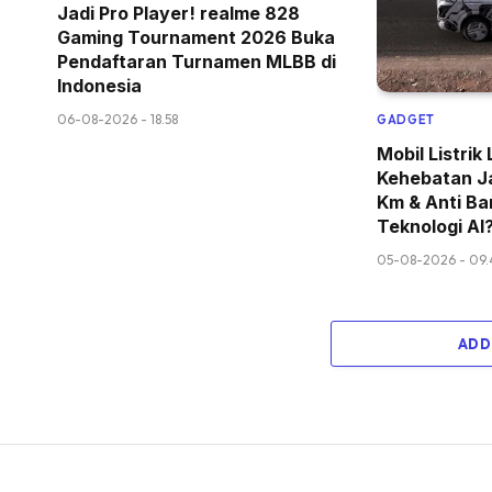
Jadi Pro Player! realme 828
Gaming Tournament 2026 Buka
Pendaftaran Turnamen MLBB di
Indonesia
06-08-2026 - 18.58
GADGET
Mobil Listri
Kehebatan J
Km & Anti Ban
Teknologi AI
05-08-2026 - 09.
ADD