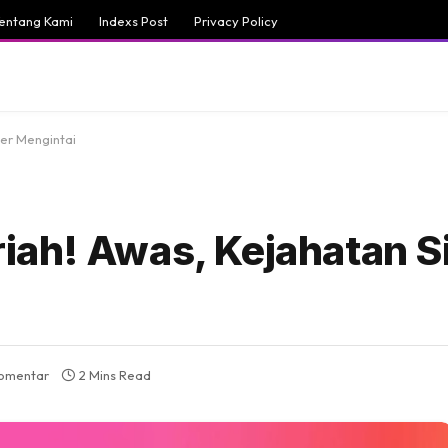
entang Kami
Indexs Post
Privacy Policy
er Mengintai
ah! Awas, Kejahatan S
komentar
2 Mins Read