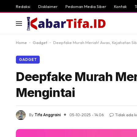
Redaksi
Disklaimer
Pedoman Media Siber
Kontak
T
Home
-
Gadget
-
Deepfake Murah Meriah! Awas, Kejahatan Sib
GADGET
Deepfake Murah Meri
Mengintai
By
Tifa Anggraini
05-10-2025 - 14.06
Tidak ada 