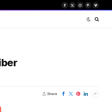
Facebook
X
Instagram
Pinterest
Vimeo
(Twitter)
iber
Share