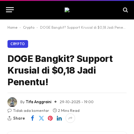
Home
-
Crypto
-
DOGE Bangkit? Support Krusial di $0,18 Jadi Penentu!
CRYPTO
DOGE Bangkit? Support
Krusial di $0,18 Jadi
Penentu!
By
Tifa Anggraini
29-10-2025 - 19.00
Tidak ada komentar
2 Mins Read
Share