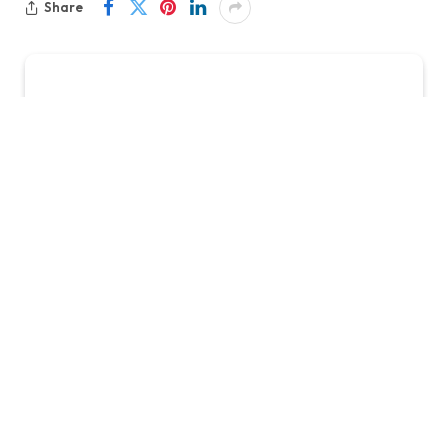
Share
KabarTifa-
Xiaomi akhirnya memperluas jangkauan
fitur Hyper Island, penantang serius Dynamic Island
ala Apple, ke lebih banyak perangkat Redmi dan
Redmi Note melalui pembaruan HyperOS 3. Kabar