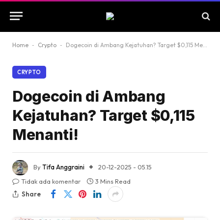
Home
-
Crypto
-
Dogecoin di Ambang Kejatuhan? Target $0,115 Menanti!
CRYPTO
Dogecoin di Ambang
Kejatuhan? Target $0,115
Menanti!
By
Tifa Anggraini
20-12-2025 - 05.15
Tidak ada komentar
3 Mins Read
Share