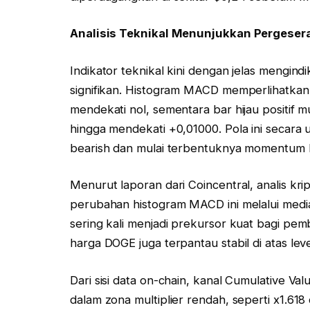
Analisis Teknikal Menunjukkan Perges
Indikator teknikal kini dengan jelas mengi
signifikan. Histogram MACD memperlihatkan 
mendekati nol, sementara bar hijau positif 
hingga mendekati +0,01000. Pola ini secar
bearish dan mulai terbentuknya momentum b
Menurut laporan dari Coincentral, analis kr
perubahan histogram MACD ini melalui media 
sering kali menjadi prekursor kuat bagi pemb
harga DOGE juga terpantau stabil di atas lev
Dari sisi data on-chain, kanal Cumulative
dalam zona multiplier rendah, seperti x1.61