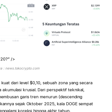
,20?” />
a : news.tokocrypto.com
kuat dari level $0,10, sebuah zona yang secara
a akumulasi krusial. Dari perspektif teknikal,
nembusan garis tren menurun (descending
akannya sejak Oktober 2025, kala DOGE sempat
ngalami koreksi hingga akhir tahun.