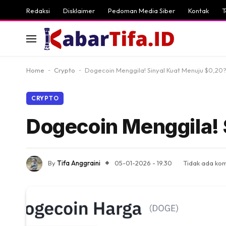
Redaksi
Disklaimer
Pedoman Media Siber
Kontak
T
Home
-
Crypto
-
Dogecoin Menggila! Sinyal Kuat Menuju $0,20
CRYPTO
Dogecoin Menggila! 
By
Tifa Anggraini
05-01-2026 - 19.30
Tidak ada ko