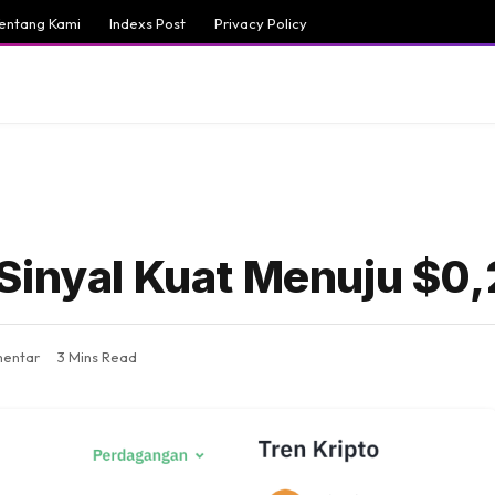
entang Kami
Indexs Post
Privacy Policy
?
Sinyal Kuat Menuju $0
mentar
3 Mins Read