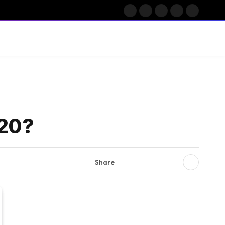
Facebook
X
Instagram
Pinterest
Vimeo
(Twitter)
,20?
Share