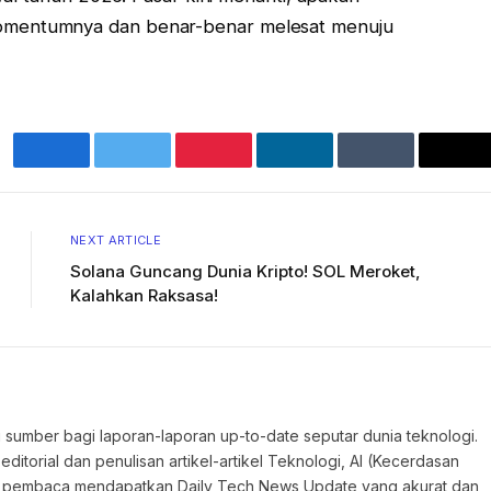
mentumnya dan benar-benar melesat menuju
Facebook
Twitter
Pinterest
LinkedIn
Tumblr
Ema
NEXT ARTICLE
Solana Guncang Dunia Kripto! SOL Meroket,
Kalahkan Raksasa!
 sumber bagi laporan-laporan up-to-date seputar dunia teknologi.
torial dan penulisan artikel-artikel Teknologi, AI (Kecerdasan
an pembaca mendapatkan Daily Tech News Update yang akurat dan