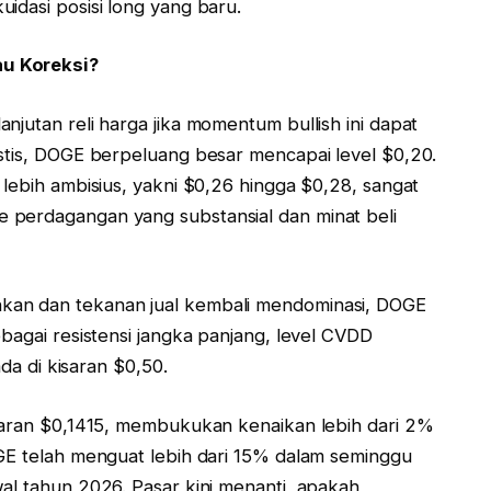
idasi posisi long yang baru.
au Koreksi?
njutan reli harga jika momentum bullish ini dapat
istis, DOGE berpeluang besar mencapai level $0,20.
 lebih ambisius, yakni $0,26 hingga $0,28, sangat
 perdagangan yang substansial dan minat beli
kan dan tekanan jual kembali mendominasi, DOGE
ebagai resistensi jangka panjang, level CVDD
ada di kisaran $0,50.
isaran $0,1415, membukukan kenaikan lebih dari 2%
OGE telah menguat lebih dari 15% dalam seminggu
al tahun 2026. Pasar kini menanti, apakah