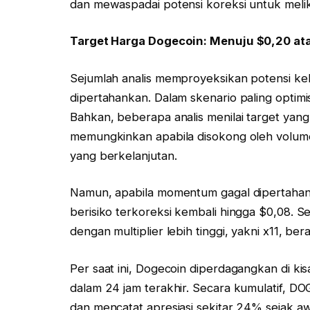
dan mewaspadai potensi koreksi untuk meliku
Target Harga Dogecoin: Menuju $0,20 at
Sejumlah analis memproyeksikan potensi kela
dipertahankan. Dalam skenario paling optim
Bahkan, beberapa analis menilai target yang
memungkinkan apabila disokong oleh volume
yang berkelanjutan.
Namun, apabila momentum gagal dipertahan
berisiko terkoreksi kembali hingga $0,08. S
dengan multiplier lebih tinggi, yakni x11, ber
Per saat ini, Dogecoin diperdagangkan di k
dalam 24 jam terakhir. Secara kumulatif, D
dan mencatat apresiasi sekitar 24% sejak aw