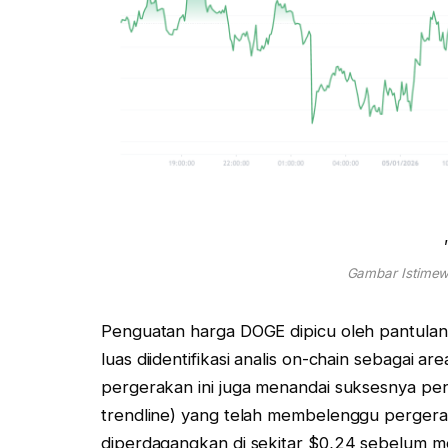
Gambar Istimew
Penguatan harga DOGE dipicu oleh pantulan 
luas diidentifikasi analis on-chain sebagai are
pergerakan ini juga menandai suksesnya pe
trendline) yang telah membelenggu perger
diperdagangkan di sekitar $0,24 sebelum me