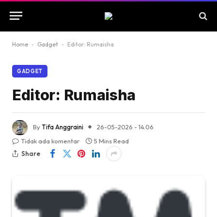
Home
-
Gadget
-
Editor: Rumaisha
GADGET
Editor: Rumaisha
By
Tifa Anggraini
26-05-2026 - 14.06
Tidak ada komentar
5 Mins Read
Share