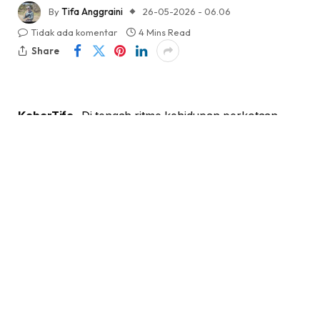
By
Tifa Anggraini
26-05-2026 - 06.06
Tidak ada komentar
4 Mins Read
Share
KabarTifa-
Di tengah ritme kehidupan perkotaan
yang serba cepat, efisiensi dan kenyamanan di rumah
menjadi sebuah kemewahan. Terutama di dapur, area
yang seringkali menjadi medan perang antara
kreativitas kuliner dan tumpukan pekerjaan rumah
tangga. Menjawab tantangan tersebut, Samsung
melalui kabartifa.id dengan bangga memperkenalkan
lini perangkat dapur premium Bespoke AI yang
ditenagai kecerdasan buatan, menjanjikan revolusi
dalam pengalaman memasak dan beres-beres.
Inovasi ini hadir untuk membebaskan para penghuni