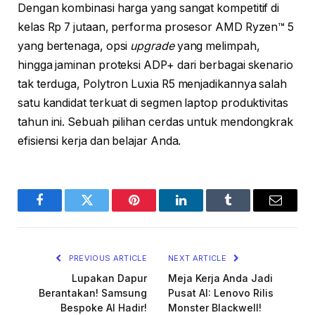
Dengan kombinasi harga yang sangat kompetitif di
kelas Rp 7 jutaan, performa prosesor AMD Ryzen™ 5
yang bertenaga, opsi
upgrade
yang melimpah,
hingga jaminan proteksi ADP+ dari berbagai skenario
tak terduga, Polytron Luxia R5 menjadikannya salah
satu kandidat terkuat di segmen laptop produktivitas
tahun ini. Sebuah pilihan cerdas untuk mendongkrak
efisiensi kerja dan belajar Anda.
Facebook
Twitter
Pinterest
LinkedIn
Tumblr
Email
PREVIOUS ARTICLE
NEXT ARTICLE
Lupakan Dapur
Meja Kerja Anda Jadi
Berantakan! Samsung
Pusat AI: Lenovo Rilis
Bespoke AI Hadir!
Monster Blackwell!