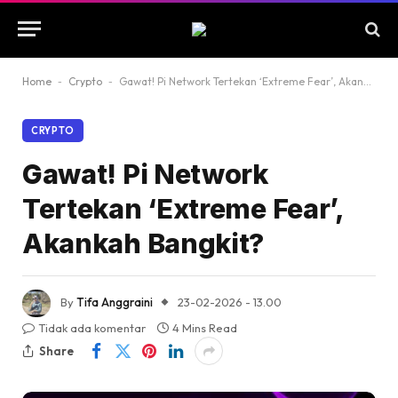
Home
-
Crypto
-
Gawat! Pi Network Tertekan ‘Extreme Fear’, Akankah Bangkit?
CRYPTO
Gawat! Pi Network
Tertekan ‘Extreme Fear’,
Akankah Bangkit?
By
Tifa Anggraini
23-02-2026 - 13.00
Tidak ada komentar
4 Mins Read
Share