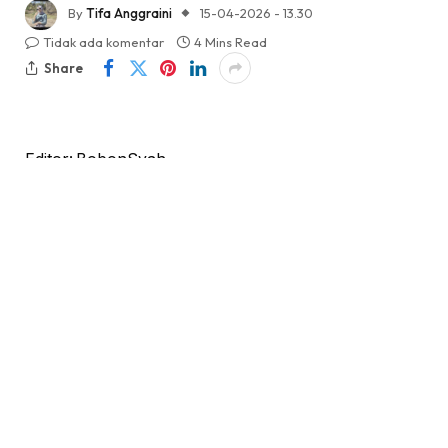
By
Tifa Anggraini
15-04-2026 - 13.30
Tidak ada komentar
4 Mins Read
Share
Editor: BobonSyah
KabarTifa-
Pergerakan harga Pi Network kembali
menjadi sorotan tajam di kalangan pelaku pasar
kripto. Dalam 24 jam terakhir, token ini menunjukkan
kenaikan sekitar 0,90% ke level $0,166, sebuah
anomali yang menarik mengingat Bitcoin justru
mengalami pelemahan tipis. Fenomena "pergerakan
tidak sejalan" ini memicu pertanyaan krusial: apakah
ini pertanda awal dari tren kenaikan yang solid, atau
sekadar pantulan teknikal yang rapuh dan berpotensi