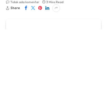
Tidak ada komentar
3 Mins Read
Share
Editor: BobonSyah
KabarTifa-
Jakarta – Dinamika perdagangan XRP kini