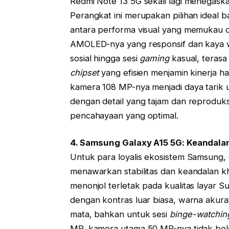
Redmi Note 13 5G sekali lagi menegask
Perangkat ini merupakan pilihan ideal
antara performa visual yang memukau d
AMOLED-nya yang responsif dan kaya w
sosial hingga sesi
gaming
kasual, terasa
chipset
yang efisien menjamin kinerja h
kamera 108 MP-nya menjadi daya tari
dengan detail yang tajam dan reproduks
pencahayaan yang optimal.
4. Samsung Galaxy A15 5G: Keandala
Untuk para loyalis ekosistem Samsung, 
menawarkan stabilitas dan keandalan kh
menonjol terletak pada kualitas layar 
dengan kontras luar biasa, warna akur
mata, bahkan untuk sesi
binge-watchin
MP, kamera utama 50 MP-nya tidak bol