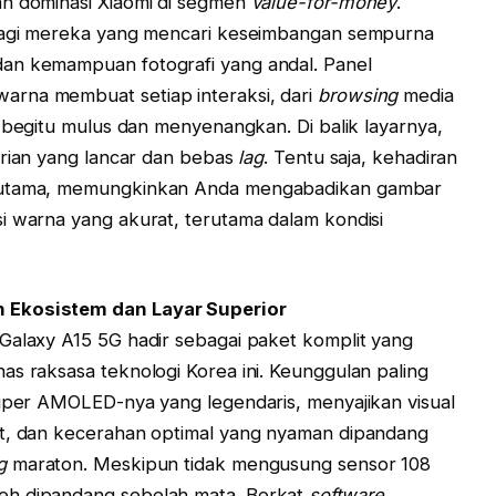
an dominasi Xiaomi di segmen
value-for-money
.
 bagi mereka yang mencari keseimbangan sempurna
an kemampuan fotografi yang andal. Panel
arna membuat setiap interaksi, dari
browsing
media
 begitu mulus dan menyenangkan. Di balik layarnya,
arian yang lancar dan bebas
lag
. Tentu saja, kehadiran
k utama, memungkinkan Anda mengabadikan gambar
i warna yang akurat, terutama dalam kondisi
n Ekosistem dan Layar Superior
Galaxy A15 5G hadir sebagai paket komplit yang
as raksasa teknologi Korea ini. Keunggulan paling
Super AMOLED-nya yang legendaris, menyajikan visual
at, dan kecerahan optimal yang nyaman dipandang
g
maraton. Meskipun tidak mengusung sensor 108
eh dipandang sebelah mata. Berkat
software