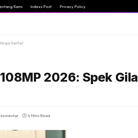
entang Kami
Indexs Post
Privacy Policy
arga Santai!
108MP 2026: Spek Gila
 komentar
4 Mins Read