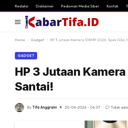
Redaksi
Disklaimer
Pedoman Media Siber
Kontak
T
Home
-
Gadget
-
HP 3 Jutaan Kamera 108MP 2026: Spek Gila, H
GADGET
HP 3 Jutaan Kamera 
Santai!
By
Tifa Anggraini
20-06-2026 - 06.07
Tidak ada