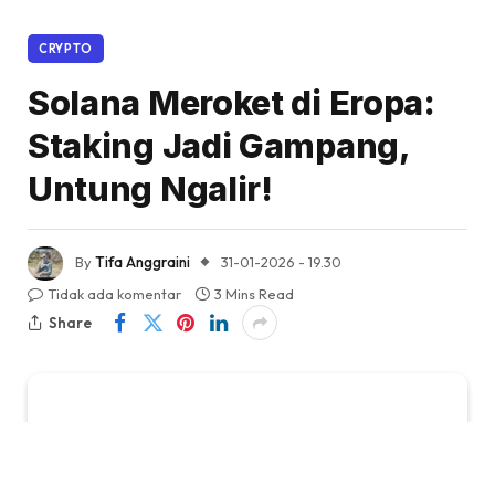
CRYPTO
Solana Meroket di Eropa:
Staking Jadi Gampang,
Untung Ngalir!
By
Tifa Anggraini
31-01-2026 - 19.30
Tidak ada komentar
3 Mins Read
Share