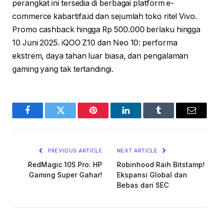
perangkat ini tersedia di berbagai platform e-
commerce kabartifa.id dan sejumlah toko ritel Vivo.
Promo cashback hingga Rp 500.000 berlaku hingga
10 Juni 2025. iQOO Z10 dan Neo 10: performa
ekstrem, daya tahan luar biasa, dan pengalaman
gaming yang tak tertandingi.
Facebook
Twitter
Pinterest
LinkedIn
Tumblr
Email
PREVIOUS ARTICLE
NEXT ARTICLE
RedMagic 10S Pro: HP
Robinhood Raih Bitstamp!
Gaming Super Gahar!
Ekspansi Global dan
Bebas dari SEC