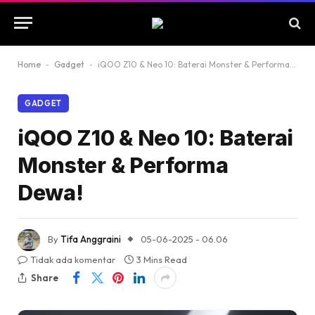
Home
-
Gadget
-
iQOO Z10 & Neo 10: Baterai Monster & Performa Dewa!
GADGET
iQOO Z10 & Neo 10: Baterai
Monster & Performa
Dewa!
By
Tifa Anggraini
05-06-2025 - 06.06
Tidak ada komentar
3 Mins Read
Share