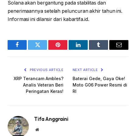
Solana akan bergantung pada stabilitas dan
penerimaannya setelah peluncuran akhir tahun ini.
Informasi ini dilansir dari kabartifa.id.
Facebook
Twitter
Pinterest
LinkedIn
Tumblr
Email
PREVIOUS ARTICLE
NEXT ARTICLE
XRP Terancam Ambles?
Baterai Gede, Gaya Oke!
Analis Veteran Beri
Moto G06 Power Resmi di
Peringatan Keras!
RI
Tifa Anggraini
Website