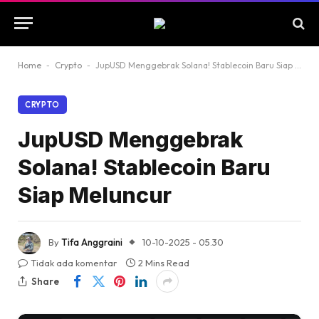
Home
-
Crypto
-
JupUSD Menggebrak Solana! Stablecoin Baru Siap Meluncur
CRYPTO
JupUSD Menggebrak
Solana! Stablecoin Baru
Siap Meluncur
By
Tifa Anggraini
10-10-2025 - 05.30
Tidak ada komentar
2 Mins Read
Share