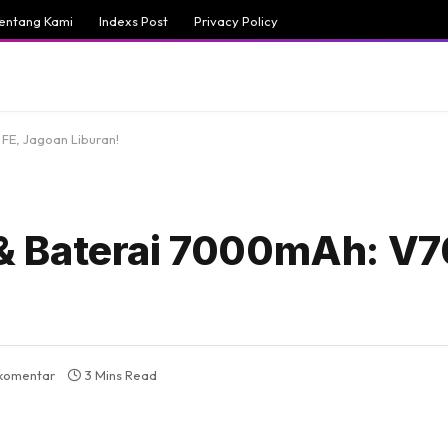
entang Kami
Indexs Post
Privacy Policy
E, Jagoan Liburan!
 Baterai 7000mAh: V70
 komentar
3 Mins Read