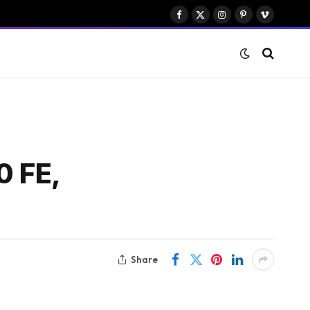
Facebook
X
Instagram
Pinterest
Vimeo
(Twitter)
 FE,
Share