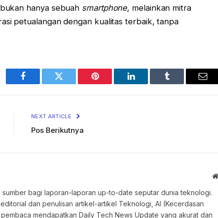
FE bukan hanya sebuah
smartphone
, melainkan mitra
rasi petualangan dengan kualitas terbaik, tanpa
Facebook
Twitter
Pinterest
LinkedIn
Tumblr
Ema
NEXT ARTICLE
Pos Berikutnya
 sumber bagi laporan-laporan up-to-date seputar dunia teknologi.
torial dan penulisan artikel-artikel Teknologi, AI (Kecerdasan
an pembaca mendapatkan Daily Tech News Update yang akurat dan