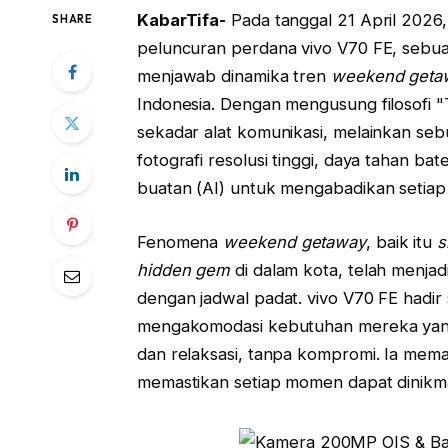
KabarTifa-
Pada tanggal 21 April 2026,
SHARE
peluncuran perdana vivo V70 FE, sebu
menjawab dinamika tren
weekend geta
Indonesia. Dengan mengusung filosofi "T
sekadar alat komunikasi, melainkan se
fotografi resolusi tinggi, daya tahan ba
buatan (AI) untuk mengabadikan setiap 
Fenomena
weekend getaway
, baik itu
s
hidden gem
di dalam kota, telah menjad
dengan jadwal padat. vivo V70 FE hadir
mengakomodasi kebutuhan mereka yan
dan relaksasi, tanpa kompromi. Ia mema
memastikan setiap momen dapat dinikm