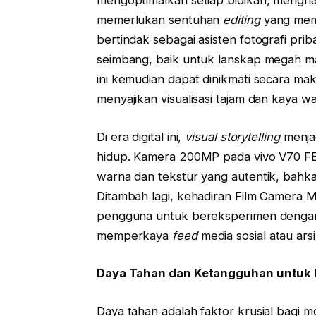
mengoptimalkan setiap bidikan, menghas
memerlukan sentuhan
editing
yang mema
bertindak sebagai asisten fotografi pr
seimbang, baik untuk lanskap megah m
ini kemudian dapat dinikmati secara mak
menyajikan visualisasi tajam dan kaya w
Di era digital ini,
visual storytelling
menjad
hidup. Kamera 200MP pada vivo V70 FE
warna dan tekstur yang autentik, bah
Ditambah lagi, kehadiran Film Camera
pengguna untuk bereksperimen dengan 
memperkaya
feed
media sosial atau arsi
Daya Tahan dan Ketangguhan untuk 
Daya tahan adalah faktor krusial bagi m