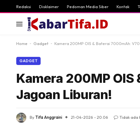
Redaksi
Disklaimer
Pedoman Media Siber
Kontak
T
Home
-
Gadget
-
Kamera 200MP OIS & Baterai 7000mAh: V70 F
GADGET
Kamera 200MP OIS &
Jagoan Liburan!
By
Tifa Anggraini
21-04-2026 - 20.06
Tidak ada