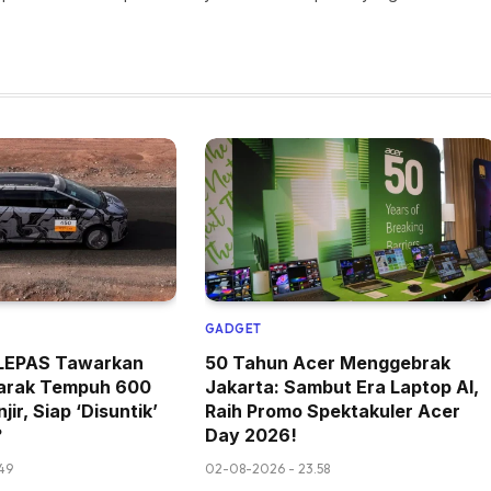
GADGET
k LEPAS Tawarkan
50 Tahun Acer Menggebrak
arak Tempuh 600
Jakarta: Sambut Era Laptop AI,
jir, Siap ‘Disuntik’
Raih Promo Spektakuler Acer
?
Day 2026!
49
02-08-2026 - 23.58