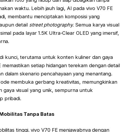
ilkan foto yang hidup dan siap dibagikan tanpa
kan waktu. Lebih jauh lagi, AI pada vivo V70 FE
ibadi, membantu menciptakan komposisi yang
aupun detail
street photography
. Semua karya visual
simal pada layar 1.5K Ultra-Clear OLED yang imersif,
arna.
i kunci, terutama untuk konten kuliner dan gaya
 memastikan setiap hidangan terekam dengan detail
kan dalam skenario pencahayaan yang menantang.
 Mode membuka gerbang kreativitas, memungkinkan
gaya visual yang unik, sempurna untuk
p pribadi.
Mobilitas Tanpa Batas
obilitas tinggi. vivo V70 FE menjawabnya dengan