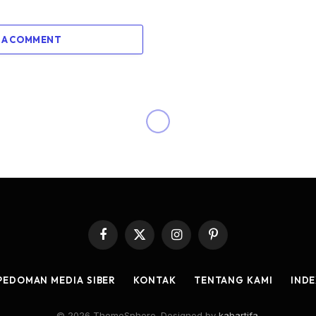
 A COMMENT
Facebook
X
Instagram
Pinterest
(Twitter)
PEDOMAN MEDIA SIBER
KONTAK
TENTANG KAMI
INDE
© 2026 ThemeSphere. Designed by
kabartifa
.