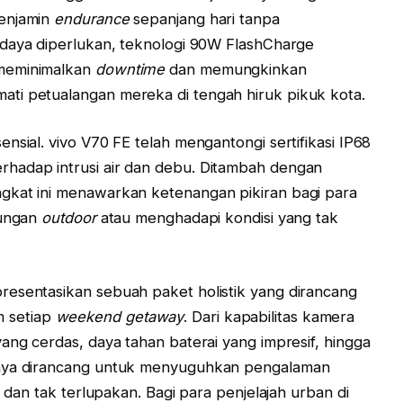
menjamin
endurance
sepanjang hari tanpa
n daya diperlukan, teknologi 90W FlashCharge
 meminimalkan
downtime
dan memungkinkan
ti petualangan mereka di tengah hiruk pikuk kota.
nsial. vivo V70 FE telah mengantongi sertifikasi IP68
hadap intrusi air dan debu. Ditambah dengan
gkat ini menawarkan ketenangan pikiran bagi para
kungan
outdoor
atau menghadapi kondisi yang tak
resentasikan sebuah paket holistik yang dirancang
 setiap
weekend getaway
. Dari kapabilitas kamera
ang cerdas, daya tahan baterai yang impresif, hingga
knya dirancang untuk menyuguhkan pengalaman
, dan tak terlupakan. Bagi para penjelajah urban di