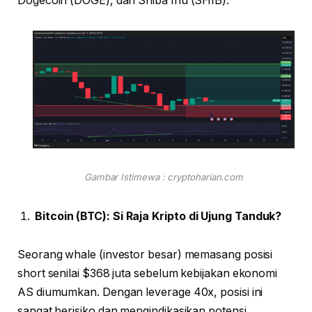
Dogecoin (DOGE), dan Shiba Inu (SHIB).
Gambar Istimewa : cryptoharian.com
Bitcoin (BTC): Si Raja Kripto di Ujung Tanduk?
Seorang whale (investor besar) memasang posisi
short senilai $368 juta sebelum kebijakan ekonomi
AS diumumkan. Dengan leverage 40x, posisi ini
sangat berisiko dan mengindikasikan potensi