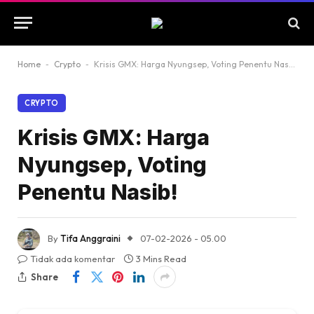
Home
-
Crypto
-
Krisis GMX: Harga Nyungsep, Voting Penentu Nasib!
CRYPTO
Krisis GMX: Harga
Nyungsep, Voting
Penentu Nasib!
By
Tifa Anggraini
07-02-2026 - 05.00
Tidak ada komentar
3 Mins Read
Share