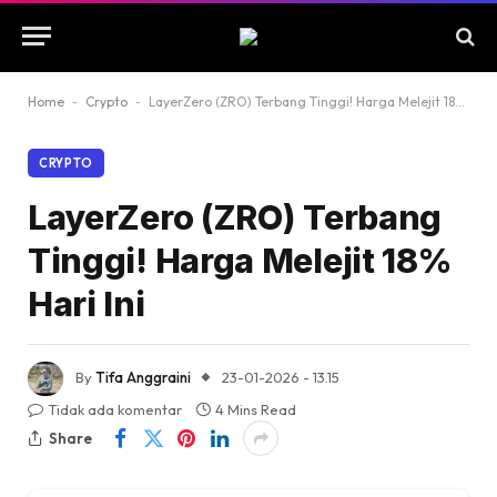
Home
-
Crypto
-
LayerZero (ZRO) Terbang Tinggi! Harga Melejit 18% Hari Ini
CRYPTO
LayerZero (ZRO) Terbang
Tinggi! Harga Melejit 18%
Hari Ini
By
Tifa Anggraini
23-01-2026 - 13.15
Tidak ada komentar
4 Mins Read
Share