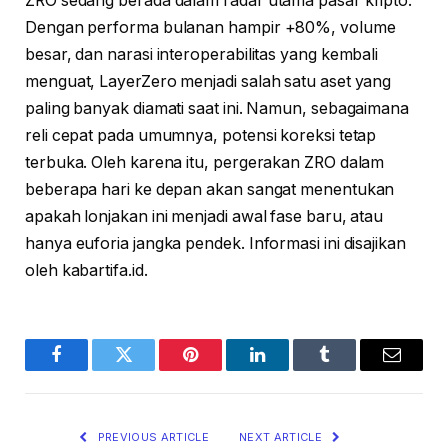
ZRO sedang berada dalam radar utama pasar kripto.
Dengan performa bulanan hampir +80%, volume
besar, dan narasi interoperabilitas yang kembali
menguat, LayerZero menjadi salah satu aset yang
paling banyak diamati saat ini. Namun, sebagaimana
reli cepat pada umumnya, potensi koreksi tetap
terbuka. Oleh karena itu, pergerakan ZRO dalam
beberapa hari ke depan akan sangat menentukan
apakah lonjakan ini menjadi awal fase baru, atau
hanya euforia jangka pendek. Informasi ini disajikan
oleh kabartifa.id.
Facebook
Twitter
Pinterest
LinkedIn
Tumblr
Email
PREVIOUS ARTICLE
NEXT ARTICLE