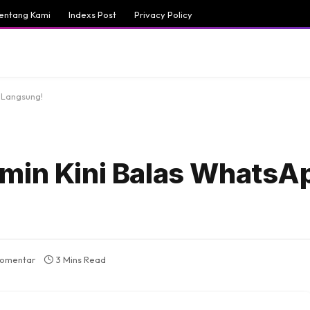
entang Kami
Indexs Post
Privacy Policy
 Langsung!
rmin Kini Balas WhatsA
komentar
3 Mins Read