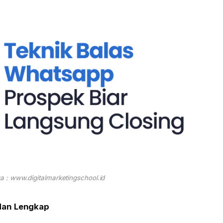
 : www.digitalmarketingschool.id
 dan Lengkap