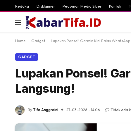
Redaksi
Disklaimer
Pedoman Media Siber
Kontak
T
Home
-
Gadget
-
Lupakan Ponsel! Garmin Kini Balas WhatsApp
GADGET
Lupakan Ponsel! Ga
Langsung!
By
Tifa Anggraini
27-03-2026 - 14.06
Tidak ada 