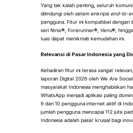
Yang tak kalah penting, seluruh komunik
dilindungi oleh sistem enkripsi
end-to-e
pengguna. Fitur ini kompatibel dengan 
seri fēnix®, Forerunner®, Venu®, hing
luas dapat menikmati kemudahan ini.
Relevansi di Pasar Indonesia yang D
Kehadiran fitur ini terasa sangat releva
laporan Digital 2026 oleh We Are Soci
masyarakat Indonesia menghabiskan ham
WhatsApp menjadi aplikasi paling domina
9 dari 10 pengguna internet aktif di I
jumlah pengguna mencapai 112 juta pad
Indonesia adalah pasar krusial bagi inov