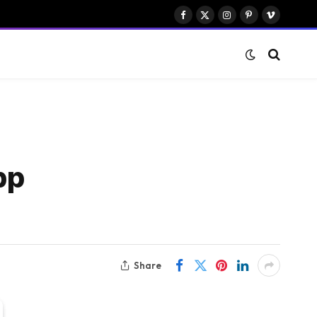
Facebook
X
Instagram
Pinterest
Vimeo
(Twitter)
pp
Share