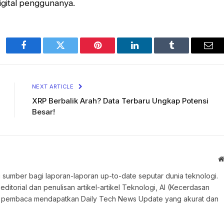
gital penggunanya.
Facebook
Twitter
Pinterest
LinkedIn
Tumblr
Ema
NEXT ARTICLE
XRP Berbalik Arah? Data Terbaru Ungkap Potensi
Besar!
 sumber bagi laporan-laporan up-to-date seputar dunia teknologi.
torial dan penulisan artikel-artikel Teknologi, AI (Kecerdasan
an pembaca mendapatkan Daily Tech News Update yang akurat dan