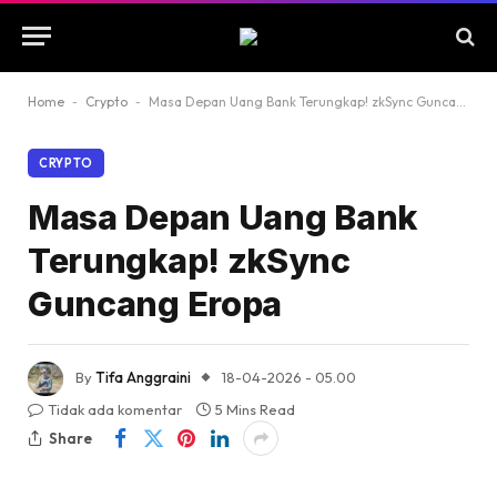
Home
-
Crypto
-
Masa Depan Uang Bank Terungkap! zkSync Guncang Eropa
CRYPTO
Masa Depan Uang Bank
Terungkap! zkSync
Guncang Eropa
By
Tifa Anggraini
18-04-2026 - 05.00
Tidak ada komentar
5 Mins Read
Share