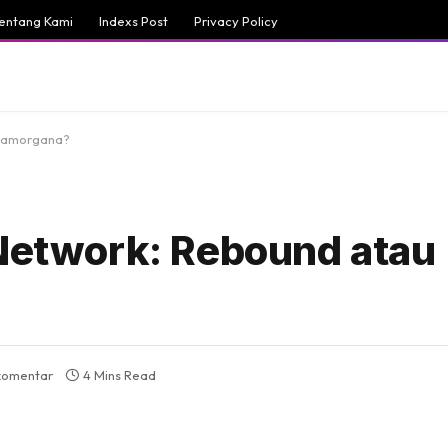
entang Kami
Indexs Post
Privacy Policy
atamorgana?
 Network: Rebound atau
komentar
4 Mins Read