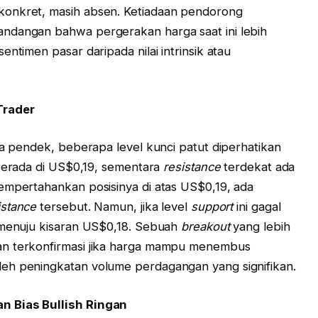
konkret, masih absen. Ketiadaan pendorong
ndangan bahwa pergerakan harga saat ini lebih
ntimen pasar daripada nilai intrinsik atau
Trader
ka pendek, beberapa level kunci patut diperhatikan
berada di US$0,19, sementara
resistance
terdekat ada
empertahankan posisinya di atas US$0,19, ada
istance
tersebut. Namun, jika level
support
ini gagal
r menuju kisaran US$0,18. Sebuah
breakout
yang lebih
an terkonfirmasi jika harga mampu menembus
eh peningkatan volume perdagangan yang signifikan.
n Bias Bullish Ringan