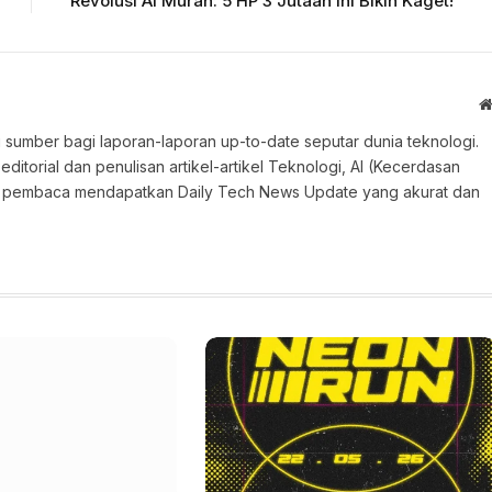
Revolusi AI Murah: 5 HP 3 Jutaan Ini Bikin Kaget!
 sumber bagi laporan-laporan up-to-date seputar dunia teknologi.
torial dan penulisan artikel-artikel Teknologi, AI (Kecerdasan
an pembaca mendapatkan Daily Tech News Update yang akurat dan