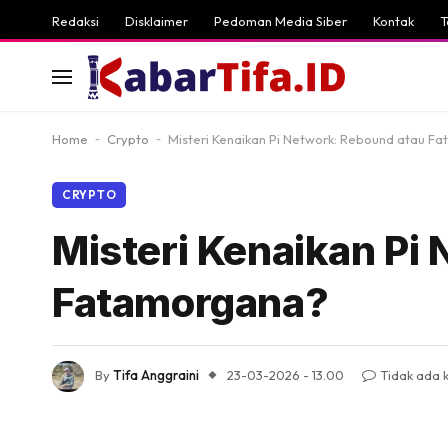
Redaksi
Disklaimer
Pedoman Media Siber
Kontak
T
Home
-
Crypto
-
Misteri Kenaikan Pi Network: Rebound atau F
CRYPTO
Misteri Kenaikan Pi
Fatamorgana?
By
Tifa Anggraini
23-03-2026 - 13.00
Tidak ada 