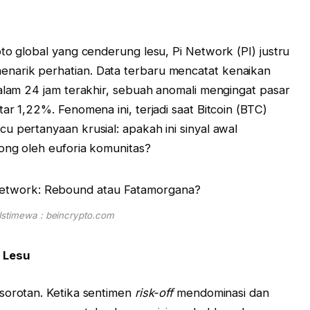
to global yang cenderung lesu, Pi Network (PI) justru
narik perhatian. Data terbaru mencatat kenaikan
dalam 24 jam terakhir, sebuah anomali mengingat pasar
ar 1,22%. Fenomena ini, terjadi saat Bitcoin (BTC)
u pertanyaan krusial: apakah ini sinyal awal
ong oleh euforia komunitas?
stimewa : beincrypto.com
 Lesu
sorotan. Ketika sentimen
risk-off
mendominasi dan