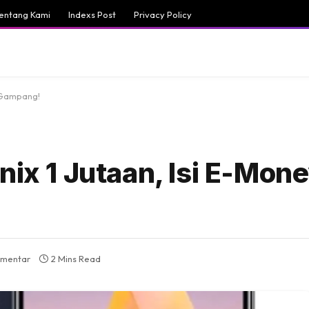
entang Kami
Indexs Post
Privacy Policy
y Gampang!
nix 1 Jutaan, Isi E-Mon
omentar
2 Mins Read