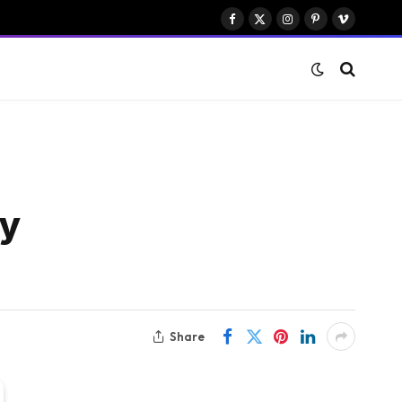
Facebook
X
Instagram
Pinterest
Vimeo
(Twitter)
ey
Share