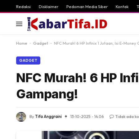
Redaksi
Disklaimer
Pedoman Media Siber
Kontak
T
Home
-
Gadget
-
NFC Murah! 6 HP Infinix 1 Jutaan, Isi E-Mone
GADGET
NFC Murah! 6 HP Infi
Gampang!
By
Tifa Anggraini
13-10-2025 - 14.06
Tidak ada k