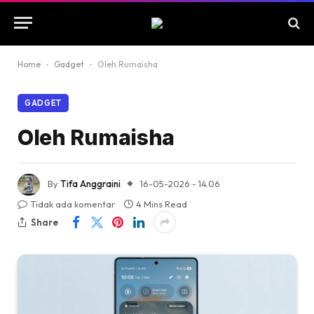
Home
-
Gadget
-
Oleh Rumaisha
GADGET
Oleh Rumaisha
By
Tifa Anggraini
16-05-2026 - 14.06
Tidak ada komentar
4 Mins Read
Share