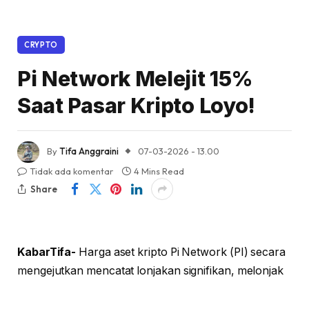
CRYPTO
Pi Network Melejit 15%
Saat Pasar Kripto Loyo!
By
Tifa Anggraini
07-03-2026 - 13.00
Tidak ada komentar
4 Mins Read
Share
KabarTifa-
Harga aset kripto Pi Network (PI) secara
mengejutkan mencatat lonjakan signifikan, melonjak
hingga 15,40% dalam 24 jam terakhir dan mencapai
level $0,228. Kenaikan drastis ini menjadi sorotan