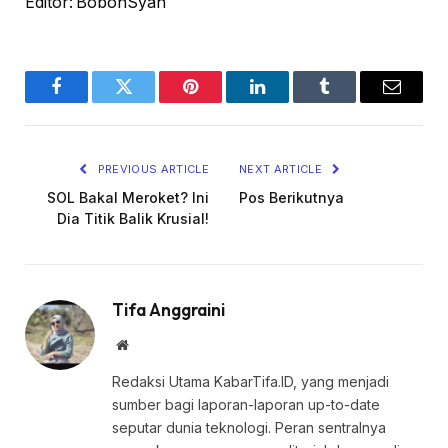
Editor: BobonSyah
Facebook
Twitter
Pinterest
LinkedIn
Tumblr
Email
PREVIOUS ARTICLE
NEXT ARTICLE
SOL Bakal Meroket? Ini
Pos Berikutnya
Dia Titik Balik Krusial!
Tifa Anggraini
Website
Redaksi Utama KabarTifa.ID, yang menjadi
sumber bagi laporan-laporan up-to-date
seputar dunia teknologi. Peran sentralnya