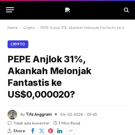
Home
-
Crypto
-
PEPE Anjlok 31%, Akankah Melonjak Fantastis ke US$0,000020?
CRYPTO
PEPE Anjlok 31%,
Akankah Melonjak
Fantastis ke
US$0,000020?
By
Tifa Anggraini
04-02-2026 - 05.45
Tidak ada komentar
3 Mins Read
Share