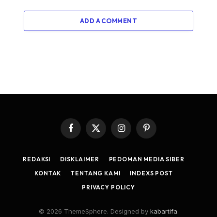
ADD A COMMENT
Facebook
X
Instagram
Pinterest
(Twitter)
REDAKSI
DISKLAIMER
PEDOMAN MEDIA SIBER
KONTAK
TENTANG KAMI
INDEXS POST
PRIVACY POLICY
© 2026 ThemeSphere. Designed by
kabartifa
.