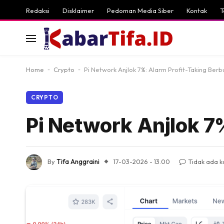
Redaksi
Disklaimer
Pedoman Media Siber
Kontak
T
Home
-
Crypto
-
Pi Network Anjlok 7%: Alarm Profit-Taking Berb
CRYPTO
Pi Network Anjlok 7
By
Tifa Anggraini
17-03-2026 - 13.00
Tidak ada 