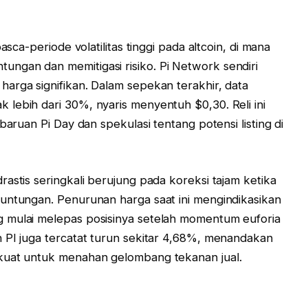
asca-periode volatilitas tinggi pada altcoin, di mana
ngan dan memitigasi risiko. Pi Network sendiri
arga signifikan. Dalam sepekan terakhir, data
lebih dari 30%, nyaris menyentuh $0,30. Reli ini
baruan Pi Day dan spekulasi tentang potensi listing di
astis seringkali berujung pada koreksi tajam ketika
untungan. Penurunan harga saat ini mengindikasikan
 mulai melepas posisinya setelah momentum euforia
 PI juga tercatat turun sekitar 4,68%, menandakan
kuat untuk menahan gelombang tekanan jual.