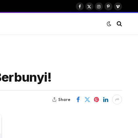
Facebook
X
Instagram
Pinterest
Vimeo
(Twitter)
Berbunyi!
Share