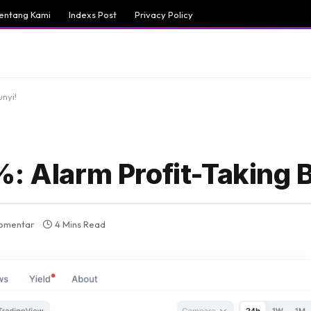
entang Kami
Indexs Post
Privacy Policy
unyi!
%: Alarm Profit-Taking 
komentar
4 Mins Read