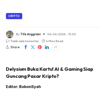
CRYPTO
By
Tifa Anggraini
06-04-2026 - 13.00
Tidak ada komentar
4 Mins Read
Share
Delysium Buka Kartu! AI & Gaming Siap
Guncang Pasar Kripto?
Editor: BobonSyah