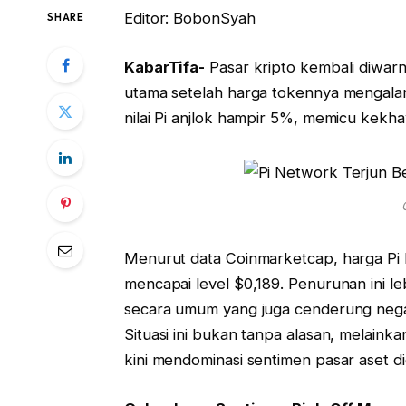
Editor: BobonSyah
SHARE
KabarTifa-
Pasar kripto kembali diwarna
utama setelah harga tokennya mengalami
nilai Pi anjlok hampir 5%, memicu kekhaw
Menurut data Coinmarketcap, harga Pi
mencapai level $0,189. Penurunan ini l
secara umum yang juga cenderung negati
Situasi ini bukan tanpa alasan, melain
kini mendominasi sentimen pasar aset di