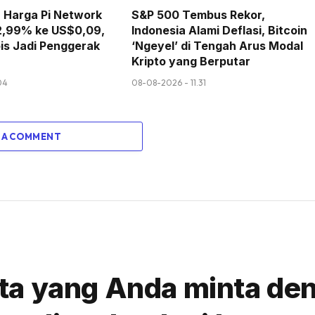
Harga Pi Network
S&P 500 Tembus Rekor,
k 2,99% ke US$0,09,
Indonesia Alami Deflasi, Bitcoin
pis Jadi Penggerak
‘Ngeyel’ di Tengah Arus Modal
Kripto yang Berputar
04
08-08-2026 - 11.31
 A COMMENT
erita yang Anda minta d