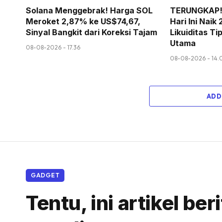
Solana Menggebrak! Harga SOL
TERUNGKAP! 
Meroket 2,87% ke US$74,67,
Hari Ini Nai
Sinyal Bangkit dari Koreksi Tajam
Likuiditas Ti
Utama
08-08-2026 - 17.36
08-08-2026 - 14.
ADD
GADGET
Tentu, ini artikel b