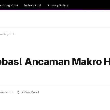
entang Kami
Indexs Post
Privacy Policy
ui Kripto?
Bebas! Ancaman Makro H
 komentar
3 Mins Read