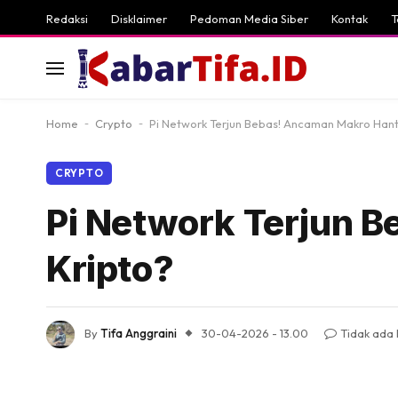
Redaksi
Disklaimer
Pedoman Media Siber
Kontak
T
Home
-
Crypto
-
Pi Network Terjun Bebas! Ancaman Makro Hant
CRYPTO
Pi Network Terjun 
Kripto?
By
Tifa Anggraini
30-04-2026 - 13.00
Tidak ada