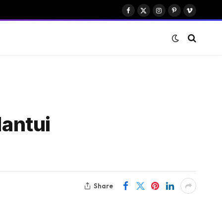
Facebook
X
Instagram
Pinterest
Vimeo
(Twitter)
antui
Share