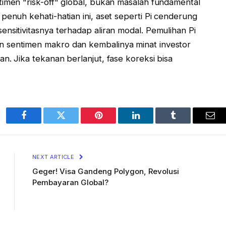
timen "risk-off" global, bukan masalah fundamental
penuh kehati-hatian ini, aset seperti Pi cenderung
nsitivitasnya terhadap aliran modal. Pemulihan Pi
 sentimen makro dan kembalinya minat investor
n. Jika tekanan berlanjut, fase koreksi bisa
Facebook
Twitter
Pinterest
LinkedIn
Tumblr
Ema
NEXT ARTICLE
Geger! Visa Gandeng Polygon, Revolusi
Pembayaran Global?