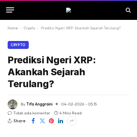
Home
-
Crypto
-
Prediksi Ngeri XRP: Akankah Sejarah Terulang?
CRYPTO
Prediksi Ngeri XRP:
Akankah Sejarah
Terulang?
By
Tifa Anggraini
04-02-2026 - 05.15
Tidak ada komentar
4 Mins Read
Share