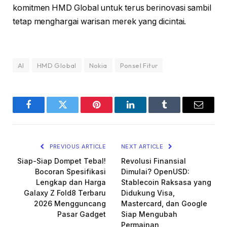
komitmen HMD Global untuk terus berinovasi sambil
tetap menghargai warisan merek yang dicintai.
AI
HMD Global
Nokia
Ponsel Fitur
Facebook
Twitter
Pinterest
LinkedIn
Tumblr
Email
PREVIOUS ARTICLE
NEXT ARTICLE
Siap-Siap Dompet Tebal!
Revolusi Finansial
Bocoran Spesifikasi
Dimulai? OpenUSD:
Lengkap dan Harga
Stablecoin Raksasa yang
Galaxy Z Fold8 Terbaru
Didukung Visa,
2026 Mengguncang
Mastercard, dan Google
Pasar Gadget
Siap Mengubah
Permainan