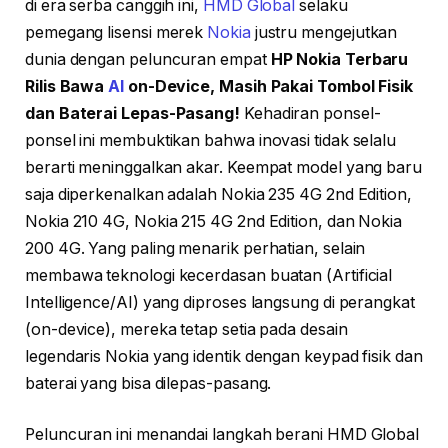
di era serba canggih ini,
HMD Global
selaku
pemegang lisensi merek
Nokia
justru mengejutkan
dunia dengan peluncuran empat
HP Nokia Terbaru
Rilis Bawa
AI
on-Device, Masih Pakai Tombol Fisik
dan Baterai Lepas-Pasang!
Kehadiran ponsel-
ponsel ini membuktikan bahwa inovasi tidak selalu
berarti meninggalkan akar. Keempat model yang baru
saja diperkenalkan adalah Nokia 235 4G 2nd Edition,
Nokia 210 4G, Nokia 215 4G 2nd Edition, dan Nokia
200 4G. Yang paling menarik perhatian, selain
membawa teknologi kecerdasan buatan (Artificial
Intelligence/AI) yang diproses langsung di perangkat
(on-device), mereka tetap setia pada desain
legendaris Nokia yang identik dengan keypad fisik dan
baterai yang bisa dilepas-pasang.
Peluncuran ini menandai langkah berani HMD Global