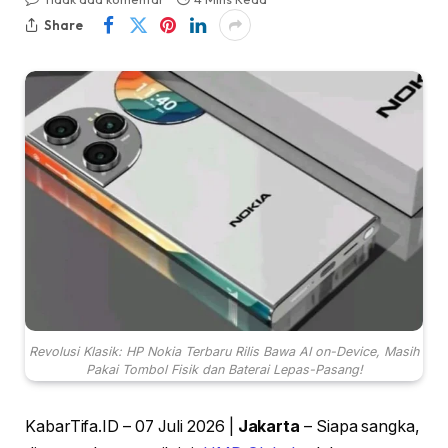
Share
Revolusi Klasik: HP Nokia Terbaru Rilis Bawa AI on-Device, Masih
Pakai Tombol Fisik dan Baterai Lepas-Pasang!
KabarTifa.ID – 07 Juli 2026 |
Jakarta
– Siapa sangka,