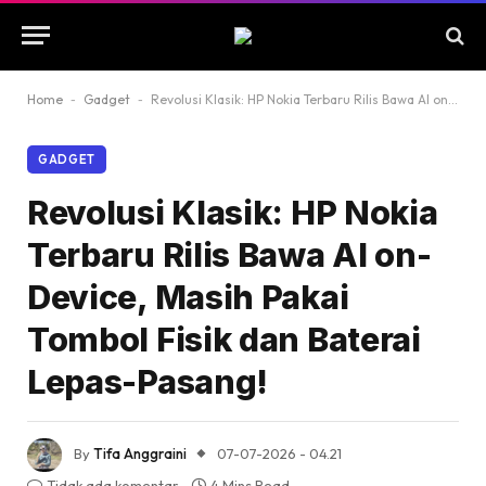
Home
-
Gadget
-
Revolusi Klasik: HP Nokia Terbaru Rilis Bawa AI on-Device, Masih Pakai Tombol Fisik dan Baterai Lepas-Pasang!
GADGET
Revolusi Klasik: HP Nokia
Terbaru Rilis Bawa AI on-
Device, Masih Pakai
Tombol Fisik dan Baterai
Lepas-Pasang!
By
Tifa Anggraini
07-07-2026 - 04.21
Tidak ada komentar
4 Mins Read