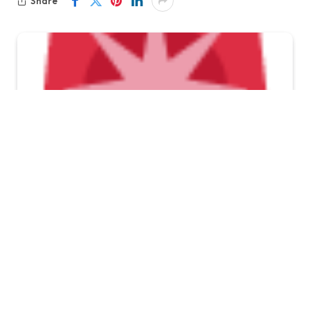
Share
Editor: BobonSyah
KabarTifa-
Di tengah hiruk pikuk dunia kripto yang
kerap diwarnai janji airdrop menggiurkan dan strategi