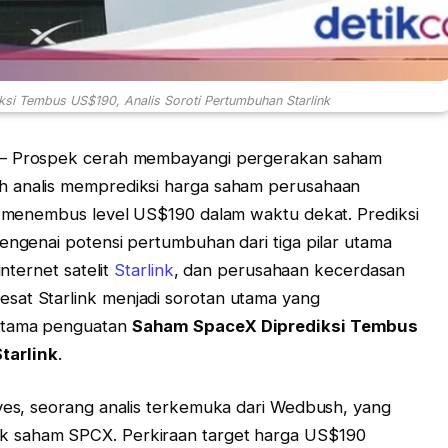
si Tembus US$190, Analis Soroti Pertumbuhan Starlink
– Prospek cerah membayangi pergerakan saham
ah analis memprediksi harga saham perusahaan
si menembus level US$190 dalam waktu dekat. Prediksi
mengenai potensi pertumbuhan dari tiga pilar utama
internet satelit
Starlink
, dan perusahaan kecerdasan
sat Starlink menjadi sorotan utama yang
 utama penguatan
Saham SpaceX Diprediksi Tembus
tarlink
.
Ives, seorang analis terkemuka dari Wedbush, yang
k saham SPCX. Perkiraan target harga US$190