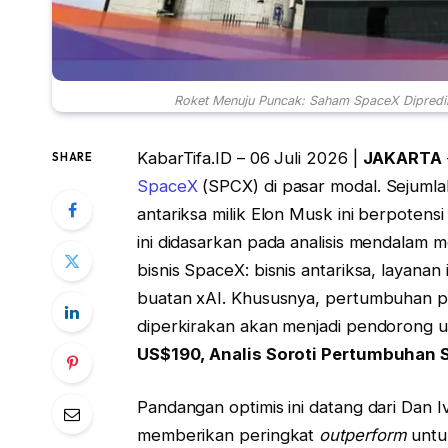
Roket Menuju Puncak: Saham SpaceX Dipredik
KabarTifa.ID – 06 Juli 2026 |
JAKARTA
SHARE
SpaceX
(SPCX) di pasar modal. Sejuml
antariksa milik Elon Musk ini berpoten
ini didasarkan pada analisis mendalam 
bisnis SpaceX: bisnis antariksa, layanan 
buatan xAI. Khususnya, pertumbuhan pe
diperkirakan akan menjadi pendorong
US$190, Analis Soroti Pertumbuhan S
Pandangan optimis ini datang dari Dan 
memberikan peringkat
outperform
untu