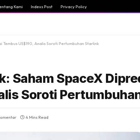
entang Kami
Indexs Post
Privacy Policy
 Tembus US$190, Analis Soroti Pertumbuhan Starlink
k: Saham SpaceX Dipre
is Soroti Pertumbuhan
komentar
4 Mins Read