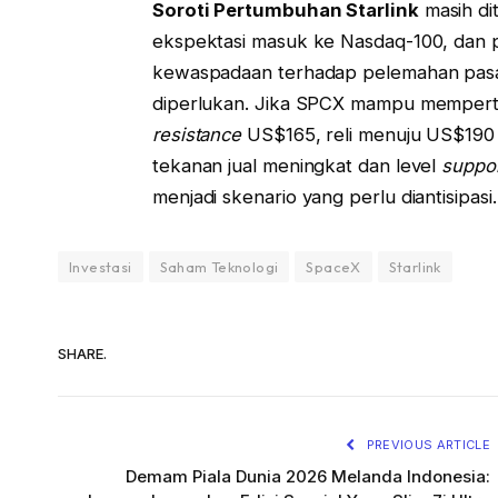
Soroti Pertumbuhan Starlink
masih di
ekspektasi masuk ke Nasdaq-100, dan 
kewaspadaan terhadap pelemahan pasar
diperlukan. Jika SPCX mampu mempert
resistance
US$165, reli menuju US$190 m
tekanan jual meningkat dan level
suppo
menjadi skenario yang perlu diantisipasi.
Investasi
Saham Teknologi
SpaceX
Starlink
SHARE.
PREVIOUS ARTICLE
Demam Piala Dunia 2026 Melanda Indonesia: