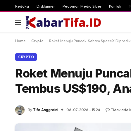
Redaksi
Disklaimer
Pedoman Media Siber
Kontak
T
Home
-
Crypto
-
Roket Menuju Puncak: Saham SpaceX Diprediksi
CRYPTO
Roket Menuju Punca
Tembus US$190, Anal
By
Tifa Anggraini
06-07-2026 - 15.24
Tidak ada 