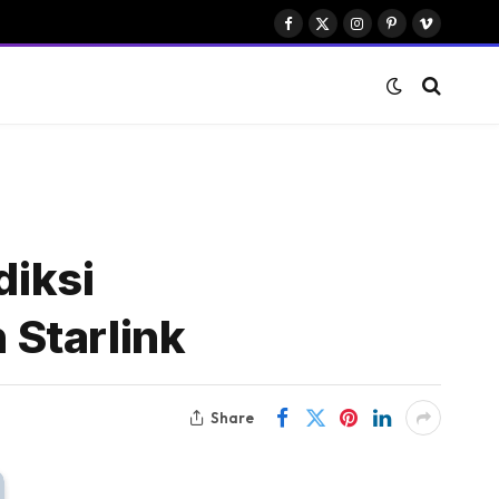
Facebook
X
Instagram
Pinterest
Vimeo
(Twitter)
diksi
 Starlink
Share