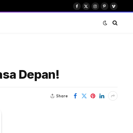
Facebook
X
Instagram
Pinterest
Vimeo
(Twitter)
asa Depan!
Share