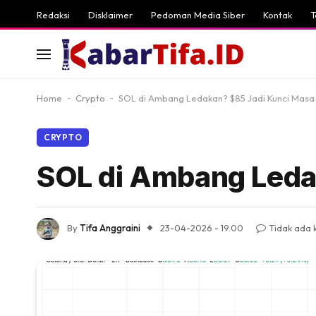
Redaksi
Disklaimer
Pedoman Media Siber
Kontak
T
Home
-
Crypto
-
SOL di Ambang Ledakan? $85 Jadi Kunci Masa
CRYPTO
SOL di Ambang Leda
By
Tifa Anggraini
23-04-2026 - 19.00
Tidak ada