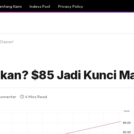
entang Kami
Indexs Post
Privacy Policy
 Depan!
kan? $85 Jadi Kunci M
 komentar
4 Mins Read